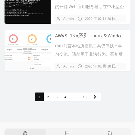
的开源 Web 应用服务器，在中小型企
业和个人开发用户...
Admin
2020 年 02 月 20 日
暂无
AWVS_13.x系列_Linux & Windows完美破解版
0x01前言本站所提供工具仅供技术学
习交流、请勿用于非法行为、否则后
果自负。Acunetix，自动化网络...
Admin
2020 年 02 月 18 日
924
1
2
3
4
...
18
热
最
随