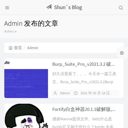
Shun`s Blog
Admin 发布的文章
Admin
首页
Admin
Burp_Suite_Pro_v2021.3.2 破解版
好久没更新了。。。今天水一篇工具
文。Burp_Suite_Pro_v2021.3.2Burp
Suite...
Admin
2021 年 03 月 18 日
16 
Fortify白盒神器20.1.1破解版,附license
感谢Mannix提供文件。0x01什么是
fortify它又能干些什么？fottify 全名