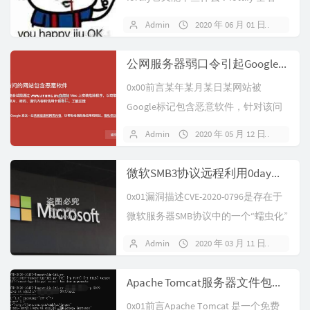
叫：Forti...
Admin
2020 年 06 月 01 日
114
公网服务器弱口令引起Google“注意”
0x00前言某年某月某日某网站被
Google标记包含恶意软件，针对该问
题进行排查（包括后门木马查杀、安
Admin
2020 年 05 月 12 日
暂无
全...
微软SMB3协议远程利用0day漏洞 - CVE-2020-0796
0x01漏洞描述CVE-2020-0796是存在于
微软服务器SMB协议中的一个“蠕虫化”
漏洞，该漏洞未包...
Admin
2020 年 03 月 11 日
65 
Apache Tomcat服务器文件包含漏洞附poc
0x01前言Apache Tomcat 是一个免费