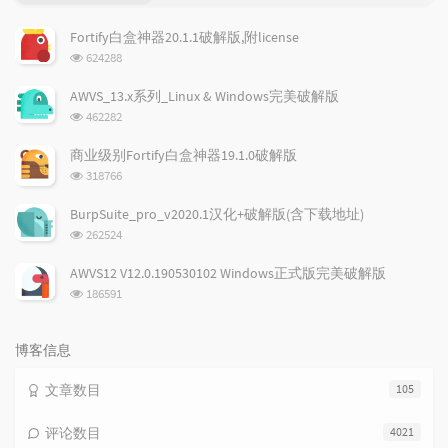
门
新
机
文
评
文
Fortify白盒神器20.1.1破解版,附license
章
论
章
浏
624288
览
次
AWVS_13.x系列_Linux & Windows完美破解版
数:
浏
462282
览
次
商业级别Fortify白盒神器19.1.0破解版
数:
浏
318766
览
次
BurpSuite_pro_v2020.1汉化+破解版(含下载地址)
数:
浏
262524
览
次
AWVS12 V12.0.190530102 Windows正式版完美破解版
数:
浏
186591
览
次
数:
博客信息
文章数目
105
评论数目
4021