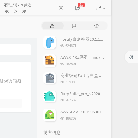
梦想启动
周杰伦
新的
新
- 梁博
有理想
李荣浩
愿望
胡彦斌
热
最
随
萤火
TFBOYS
门
新
机
文
评
文
Fortify白盒神器20.1.1破解版,附license
我的梦
张靓颖
章
论
章
浏
624671
梦想巴士
棒棒堂
览
次
AWVS_13.x系列_Linux & Windows完美破解版
你就是梦想
吴莫愁 / GALA
数:
浏
462801
梦的翅膀
刘惜君
览
次
商业级别Fortify白盒神器19.1.0破解版
星梦之光
SNH48
数:
浏
，针对该问题
319088
览
新的心跳
G.E.M. 邓紫棋
次
BurpSuite_pro_v2020.1汉化+破解版(含下载地址)
完美新世界
林俊杰
数:
浏
262632
览
新的
梁博
次
AWVS12 V12.0.190530102 Windows正式版完美破解版
明天，你好
牛奶咖啡
数:
浏
186809
览
相信未来
MIC男团
次
博客信息
数:
我的Show
薛之谦 / 君君