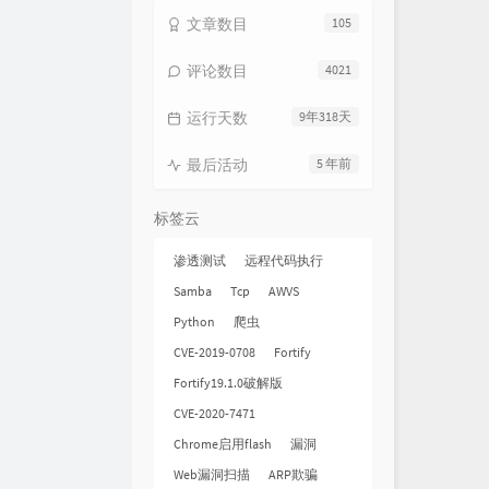
蜕变
Lara梁心颐
文章数目
105
人生是一次热血的流浪
张磊
评论数目
4021
找自己
陶喆
运行天数
9年318天
Never Be the Same
艾怡良
相反的我
张芸京
最后活动
5 年前
放低过去
钟欣潼
标签云
Everything In the World
曲婉婷
某时某刻 Catch me when I fall
鹿晗
渗透测试
远程代码执行
Samba
Tcp
AWVS
就是现在
王力宏
Python
爬虫
热血新纪录
海龟先生
CVE-2019-0708
Fortify
青春没有终点
逃跑计划
Fortify19.1.0破解版
我的未来式
郭采洁
CVE-2020-7471
big up 咆哮
尚雯婕
Chrome启用flash
漏洞
就现在
吴莫愁
Web漏洞扫描
ARP欺骗