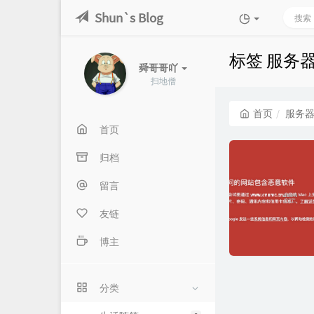
Shun`s Blog
标签 服务
舜哥哥吖
扫地僧
首页
服务
首页
归档
留言
友链
博主
分类