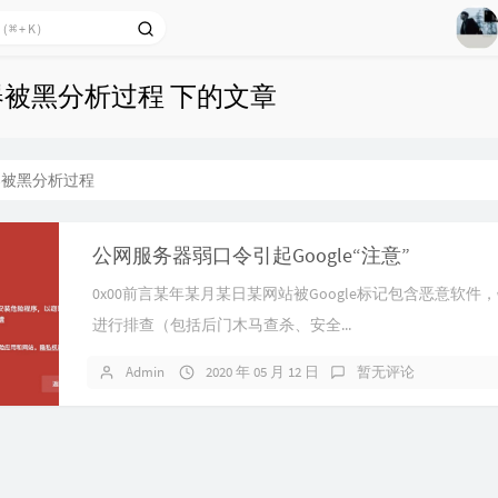
1
2
3
器被黑分析过程 下的文章
4
5
6
器被黑分析过程
7
8
公网服务器弱口令引起Google“注意”
9
0x00前言某年某月某日某网站被Google标记包含恶意软件
10
进行排查（包括后门木马查杀、安全...
11
Admin
2020 年 05 月 12 日
暂无评论
12
13
14
15