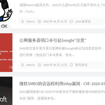
感谢Mannix提供文件。0x01什么是fortify它又能干些什么？fot
29
叫：Forti...
30
31
Admin
2020 年 06 月 01 日
1143 条评论
32
33
公网服务器弱口令引起Google“注意”
34
0x00前言某年某月某日某网站被Google标记包含恶意软件
35
进行排查（包括后门木马查杀、安全...
36
37
Admin
2020 年 05 月 12 日
暂无评论
38
39
微软SMB3协议远程利用0day漏洞 - CVE-2020-07
40
0x01漏洞描述CVE-2020-0796是存在于微软服务器SMB协议
41
虫化”漏洞，该漏洞未包...
42