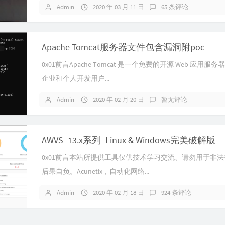
43
Admin
2020 年 03 月 11 日
65 条评论
44
45
Apache Tomcat服务器文件包含漏洞附poc
46
0x01前言Apache Tomcat 是一个免费的开源 Web 应用服
47
企业和个人开发用户...
48
Admin
2020 年 02 月 20 日
暂无评论
49
50
AWVS_13.x系列_Linux & Windows完美破解版
0x01前言本站所提供工具仅供技术学习交流、请勿用于非
后果自负。Acunetix，自动化网络...
Admin
2020 年 02 月 18 日
924 条评论