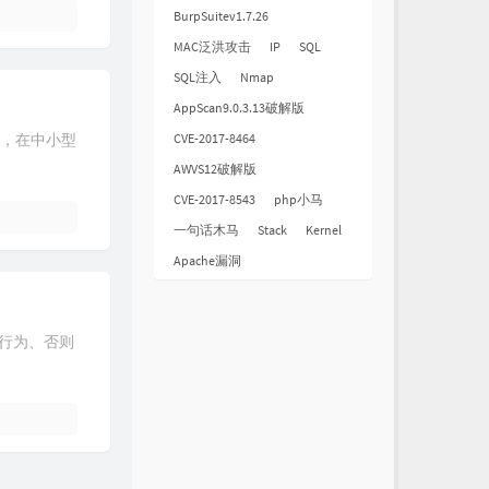
飞
谭维维
BurpSuitev1.7.26
MAC泛洪攻击
IP
SQL
再不疯狂我们就老了
李宇春
SQL注入
Nmap
新的自我
A-Lin
AppScan9.0.3.13破解版
趁你还年轻
华晨宇
CVE-2017-8464
务器，在中小型
路...一直都在
陈奕迅
AWVS12破解版
发光时代
张杰
CVE-2017-8543
php小马
武装
江映蓉
一句话木马
Stack
Kernel
冒险
黄雅莉
Apache漏洞
法行为、否则