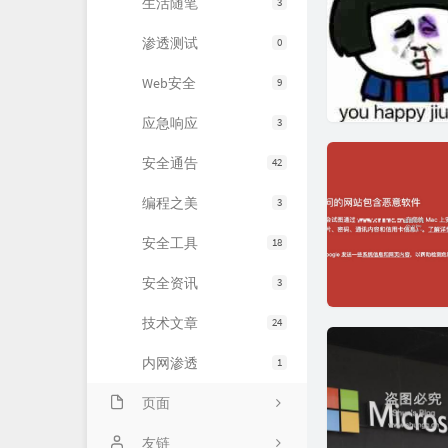
生活随笔
3
渗透测试
0
Web安全
9
应急响应
3
安全通告
42
编程之美
3
安全工具
18
安全资讯
3
技术文章
24
内网渗透
1
页面
About
友链