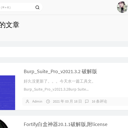
14
15
16
布的文章
17
18
19
20
21
Burp_Suite_Pro_v2021.3.2 破解版
22
好久没更新了。。。今天水一篇工具文。
23
Burp_Suite_Pro_v2021.3.2Burp Suite...
24
25
Admin
2021 年 03 月 18 日
16 条评论
26
27
Fortify白盒神器20.1.1破解版,附license
28