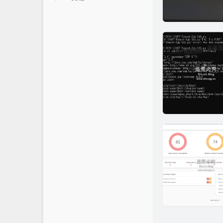
朋友
堕络's Blog
时光机
颓废's Blog
留言互动
法海之路
文章归档
TRY`s Blog
渊龙Sec团队博客
FairGuard反外挂
网络安全技术博客