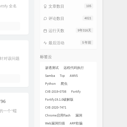
tify 全名
文章数目
105
就现在
吴莫愁
骄傲的少年
南征北战NZBZ
评论数目
4021
青春留言
刘瑞琦
运行天数
9年316天
我在飞
萧敬腾
天亮就飞吧
蒋敦豪
最后活动
5 年前
放心去飞
欧豪 / 杨洋 / 胡夏
标签云
，针对该问题
我要飞
F.I.R.飞儿乐团
渗透测试
远程代码执行
奔跑在孤傲的路上
旅行团乐队
Samba
Tcp
AWVS
奔
孙燕姿
Python
爬虫
奔跑吧兄弟
筷子兄弟
CVE-2019-0708
Fortify
终点起点
LOKEY低调组合
Fortify19.1.0破解版
96
海啸
Soler
CVE-2020-7471
中的一个“蠕
New day
黄子韬
Chrome启用flash
漏洞
即刻出发
吉克隽逸
Web漏洞扫描
ARP欺骗