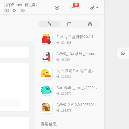
相信未来
MIC男团
我的Show
新
- 薛之谦 / 君君
我的Show
薛之谦 / 君君
蜕变
Lara梁心颐
热
最
随
门
新
机
人生是一次热血的流浪
张磊
文
评
文
Fortify白盒神器20.1.1破解版,附license
找自己
陶喆
章
论
章
浏
624463
览
Never Be the Same
艾怡良
次
AWVS_13.x系列_Linux & Windows完美破解版
相反的我
张芸京
数:
浏
462504
览
放低过去
钟欣潼
次
商业级别Fortify白盒神器19.1.0破解版
Everything In the World
曲婉婷
数:
浏
318931
览
某时某刻 Catch me when I fall
鹿晗
次
BurpSuite_pro_v2020.1汉化+破解版(含下载地址)
数:
就是现在
王力宏
浏
262570
览
热血新纪录
海龟先生
次
AWVS12 V12.0.190530102 Windows正式版完美破解版
数:
浏
青春没有终点
逃跑计划
186675
览
我的未来式
郭采洁
次
博客信息
数:
big up 咆哮
尚雯婕