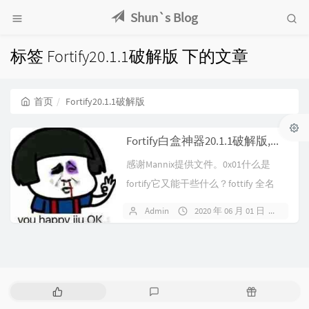
Shun`s Blog
标签 Fortify20.1.1破解版 下的文章
首页
Fortify20.1.1破解版
Fortify白盒神器20.1.1破解版,附license
感谢Mannix提供文件。0x01什么是
fortify它又能干些什么？fottify 全名
叫：Forti...
Admin
2020 年 06 月 01 日
114
热
最
随
门
新
机