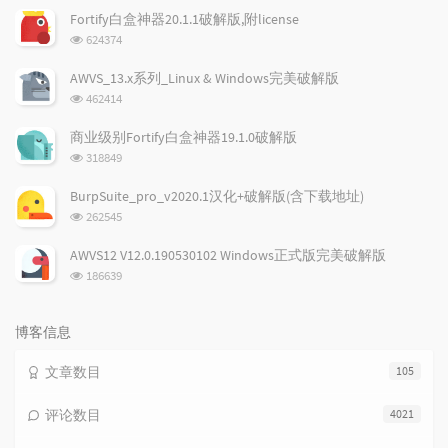
文
评
文
Fortify白盒神器20.1.1破解版,附license
章
论
章
浏
624374
览
次
AWVS_13.x系列_Linux & Windows完美破解版
数:
浏
462414
览
次
商业级别Fortify白盒神器19.1.0破解版
数:
浏
318849
览
次
BurpSuite_pro_v2020.1汉化+破解版(含下载地址)
数:
浏
262545
览
次
AWVS12 V12.0.190530102 Windows正式版完美破解版
数:
浏
186639
览
次
数:
博客信息
文章数目
105
评论数目
4021