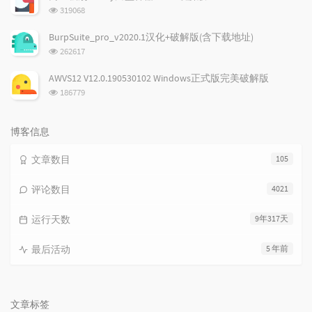
数:
浏
319068
览
次
BurpSuite_pro_v2020.1汉化+破解版(含下载地址)
数:
浏
262617
览
次
AWVS12 V12.0.190530102 Windows正式版完美破解版
数:
浏
186779
览
次
数:
博客信息
文章数目
105
评论数目
4021
运行天数
9年317天
最后活动
5 年前
文章标签