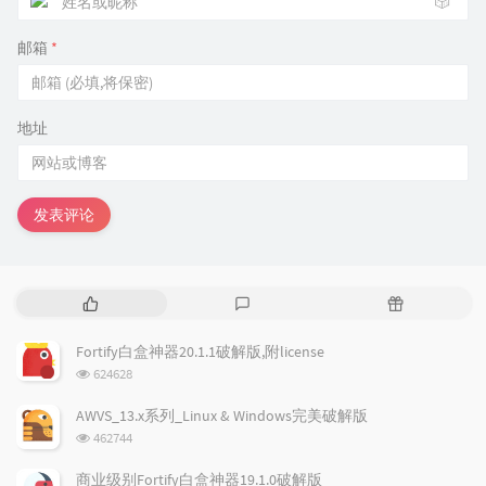
🎲
邮箱
*
地址
发表评论
热
最
随
门
新
机
文
评
文
Fortify白盒神器20.1.1破解版,附license
章
论
章
浏
624628
览
次
AWVS_13.x系列_Linux & Windows完美破解版
数:
浏
462744
览
次
商业级别Fortify白盒神器19.1.0破解版