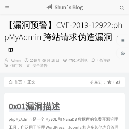
Shun`s Blog
【漏洞预警】CVE-2019-12922:ph
pMyAdmin 跨站请求伪造漏洞
博
发
Admin
2019 年 09 月 18 日
4792 次浏览
4 条评论
主：
布
分
475字数
安全通告
时
类：
间：
首页
正文
分享到：
0x01漏洞描述
phpMyAdmin 是一个 MySQL 和 MariaDB 数据库的免费开源管理
工具，广泛用于管理 WordPress、Joomla 和许多其他内容管理