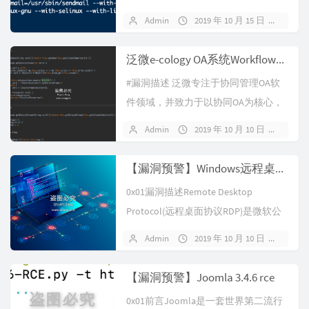
令，允许用户在不需要...
Admin
2019 年 10 月 15 日
暂无
泛微e-cology OA系统WorkflowCenterTreeData接口SQL注入漏洞(限oracle数据库)
#漏洞描述 泛微专注于协同管理OA软
件领域，并致力于以协同OA为核心，
帮助企业构建全新的移动办公平台。
Admin
2019 年 10 月 10 日
暂无
作...
【漏洞预警】Windows远程桌面客户端（RDP）远程代码执行
0x01漏洞描述Remote Desktop
Protocol(远程桌面协议RDP)是微软公
司创建的专有...
Admin
2019 年 10 月 10 日
暂无
【漏洞预警】Joomla 3.4.6 rce
0x01前言Joomla是一套世界第二流行