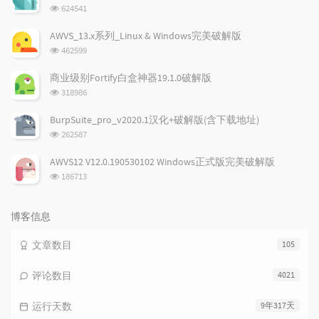
章
论
章
浏
624541
览
次
AWVS_13.x系列_Linux & Windows完美破解版
数:
浏
462599
览
次
商业级别Fortify白盒神器19.1.0破解版
数:
浏
318986
览
次
BurpSuite_pro_v2020.1汉化+破解版(含下载地址)
数:
浏
262587
览
次
AWVS12 V12.0.190530102 Windows正式版完美破解版
数:
浏
186713
览
次
数:
博客信息
文章数目
105
评论数目
4021
运行天数
9年317天