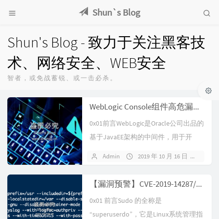
Shun`s Blog
Shun's Blog - 致力于关注黑客技
术、网络安全、WEB安全
智者，或免战蓄锐、或一击必杀。
WebLogic Console组件高危漏洞(CVE-2019-2891)
0x01前言WebLogic是Oracle公司出品的
基于JavaEE架构的中间件，用于开
发、集成、部署和...
Admin
2019 年 10 月 16 日
暂无
【漏洞预警】CVE-2019-14287/sudo提权漏洞复现
0x01 前言Sudo 的全称是
“superuserdo”，它是Linux系统管理指