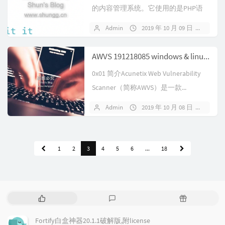
的内容管理系统。它使用的是PHP语
言加上MySQL数据库所开发...
Admin
2019 年 10 月 09 日
暂无
AWVS 191218085 windows & linux正式版完美破解
0x01 简介Acunetix Web Vulnerability
Scanner（简称AWVS）是一款...
Admin
2019 年 10 月 08 日
暂无
1
2
3
4
5
6
...
18
热
最
随
门
新
机
文
评
文
Fortify白盒神器20.1.1破解版,附license