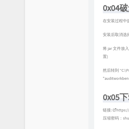
0x04
在安装过程中
安装后取消选择
将 jar 文件放入: “
置)
然后转到 “C:\Prog
"auditworkben
0x05
链接:
https:
压缩密码：shun