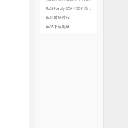
飞
谭维维
0x03Fortify SCA引擎介绍：
再不疯狂我们就老了
李宇春
0x04破解过程
新的自我
A-Lin
0x05下载地址
趁你还年轻
华晨宇
路...一直都在
陈奕迅
发光时代
张杰
武装
江映蓉
冒险
黄雅莉