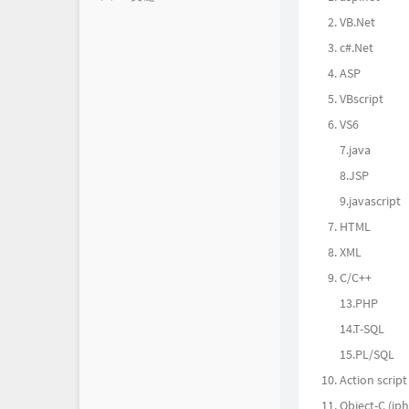
VB.Net
朋友
堕络's Blog
c#.Net
时光机
颓废's Blog
ASP
VBscript
留言互动
法海之路
VS6
文章归档
TRY`s Blog
7.java
8.JSP
渊龙Sec团队博客
9.javascript
FairGuard反外挂
HTML
网络安全技术博客
XML
C/C++
13.PHP
14.T-SQL
15.PL/SQL
Action script
Object-C (ip