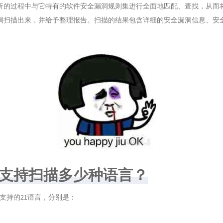
析的过程中与它特有的软件安全漏洞规则集进行全面地匹配、查找，从而
29
洞扫描出来，并给予整理报告。扫描的结果包含详细的安全漏洞信息、安
30
。
31
32
33
34
35
36
37
38
39
2它支持扫描多少种语言？
40
ySCA支持的21语言，分别是：
41
42