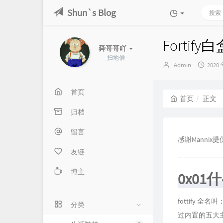
Shun`s Blog
Fortify
舜哥哥吖
扫地僧
博
发
Admin
2020 
主：
布
时
间：
首页
首页
正文
归档
留言
感谢Mannix
友链
博主
0x01
fottify 
分类
过内置的五大