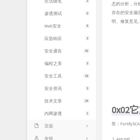
生活随笔
3
态的分析，分
存在的安全漏
渗透测试
0
明、修复意见
Web安全
9
应急响应
3
安全通告
42
编程之美
3
安全工具
18
安全资讯
3
技术文章
24
0x0
内网渗透
1
答：Fortif
页面
About
友链
asp.net