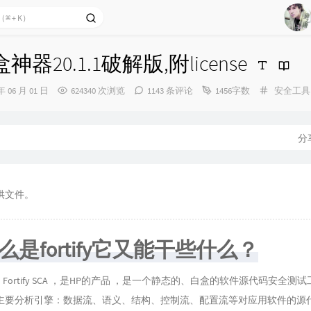
14
15
16
白盒神器20.1.1破解版,附license
17
分
年 06 月 01 日
624340 次浏览
1143 条评论
1456字数
安全工具
18
类：
19
20
分
21
22
提供文件。
23
24
什么是fortify它又能干些什么？
25
26
全名叫：Fortify SCA ，是HP的产品 ，是一个静态的、白盒的软件源代码安全
27
主要分析引擎：数据流、语义、结构、控制流、配置流等对应用软件的源
28