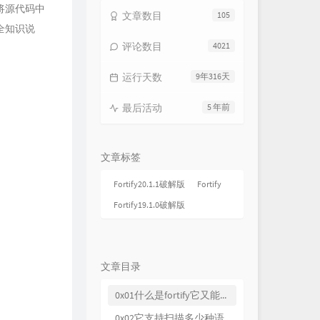
将源代码中
文章数目
105
就现在
吴莫愁
全知识说
骄傲的少年
南征北战NZBZ
评论数目
4021
青春留言
刘瑞琦
运行天数
9年316天
我在飞
萧敬腾
天亮就飞吧
蒋敦豪
最后活动
5 年前
放心去飞
欧豪 / 杨洋 / 胡夏
我要飞
F.I.R.飞儿乐团
文章标签
奔跑在孤傲的路上
旅行团乐队
Fortify20.1.1破解版
Fortify
奔
孙燕姿
Fortify19.1.0破解版
奔跑吧兄弟
筷子兄弟
终点起点
LOKEY低调组合
海啸
Soler
文章目录
New day
黄子韬
0x01什么是fortify它又能干些什么？
即刻出发
吉克隽逸
0x02它支持扫描多少种语言？