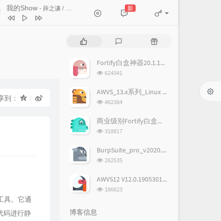
相信未来
MIC男团
我的Show
新
- 薛之谦 / 君君
我的Show
薛之谦 / 君君
蜕变
Lara梁心颐
热
最
随
门
新
机
人生是一次热血的流浪
张磊
文
评
文
Fortify白盒神器20.1.1破解版,附license
找自己
陶喆
章
论
章
浏
624341
览
Never Be the Same
艾怡良
次
AWVS_13.x系列_Linux & Windows完美破解版
相反的我
张芸京
享到：
数:
浏
462384
览
放低过去
钟欣潼
次
商业级别Fortify白盒神器19.1.0破解版
Everything In the World
曲婉婷
数:
浏
318817
览
某时某刻 Catch me when I fall
鹿晗
次
BurpSuite_pro_v2020.1汉化+破解版(含下载地址)
数:
就是现在
王力宏
浏
262535
览
热血新纪录
海龟先生
次
AWVS12 V12.0.190530102 Windows正式版完美破解版
数:
浏
青春没有终点
逃跑计划
186623
览
测试工具。它通
我的未来式
郭采洁
次
博客信息
代码进行静
数:
big up 咆哮
尚雯婕